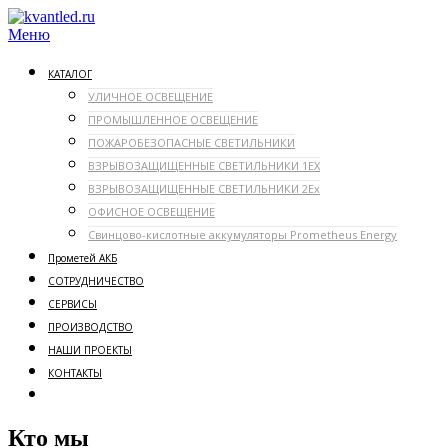
Перейти
к
Меню
содержимому
КАТАЛОГ
УЛИЧНОЕ ОСВЕЩЕНИЕ
ПРОМЫШЛЕННОЕ ОСВЕЩЕНИЕ
ПОЖАРОБЕЗОПАСНЫЕ СВЕТИЛЬНИКИ
ВЗРЫВОЗАЩИЩЕННЫЕ СВЕТИЛЬНИКИ 1ЕX
ВЗРЫВОЗАЩИЩЕННЫЕ СВЕТИЛЬНИКИ 2Ex
ОФИСНОЕ ОСВЕЩЕНИЕ
Свинцово-кислотные аккумуляторы Prometheus Energy
Прометей АКБ
СОТРУДНИЧЕСТВО
СЕРВИСЫ
ПРОИЗВОДСТВО
НАШИ ПРОЕКТЫ
КОНТАКТЫ
Кто мы