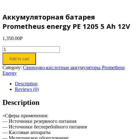
Аккумуляторная батарея
Prometheus energy PE 1205 5 Ah 12V
1,350.00
Р
Аккумуляторная
батарея
Add to cart
Prometheus
energy
Category:
Свинцово-кислотные аккумуляторы Prometheus
PE
Energy
1205
5
Description
Ah
Reviews (0)
12V
quantity
Description
«Сферы применения:
— Источники резервного питания
— Источники бесперебойного питания
— Кассовые аппараты
— Медицинское оборудование