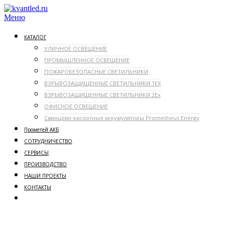
Перейти
к
Меню
содержимому
КАТАЛОГ
УЛИЧНОЕ ОСВЕЩЕНИЕ
ПРОМЫШЛЕННОЕ ОСВЕЩЕНИЕ
ПОЖАРОБЕЗОПАСНЫЕ СВЕТИЛЬНИКИ
ВЗРЫВОЗАЩИЩЕННЫЕ СВЕТИЛЬНИКИ 1ЕX
ВЗРЫВОЗАЩИЩЕННЫЕ СВЕТИЛЬНИКИ 2Ex
ОФИСНОЕ ОСВЕЩЕНИЕ
Свинцово-кислотные аккумуляторы Prometheus Energy
Прометей АКБ
СОТРУДНИЧЕСТВО
СЕРВИСЫ
ПРОИЗВОДСТВО
НАШИ ПРОЕКТЫ
КОНТАКТЫ