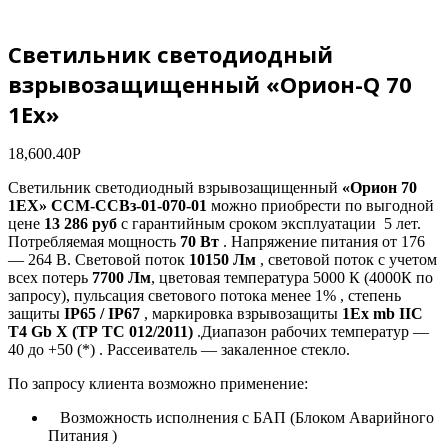
Светильник светодиодный
взрывозащищенный «Орион-Q 70
1Ех»
18,600.40
Р
Светильник светодиодный взрывозащищенный
«Орион 70
1ЕХ» ССМ-ССВз-01-070-01
можно приобрести по выгодной
цене
13 286 руб
с гарантийным сроком эксплуатации 5 лет.
Потребляемая мощность
70 Вт
. Напряжение питания от 176
— 264 В. Световой поток
10150 Лм
, световой поток с учетом
всех потерь
7700 Лм
, цветовая температура 5000 К (4000К по
запросу), пульсация светового потока менее 1% , степень
защиты
IP65 / IP67
, маркировка взрывозащиты
1Ех mb IIC
T4 Gb X (ТР ТС 012/2011)
.Диапазон рабочих температур —
40 до +50 (*) . Рассеиватель — закаленное стекло.
По запросу клиента возможно применение:
Возможность исполнения с БАП (Блоком Аварийного
Питания )