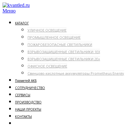
Перейти
к
Меню
содержимому
КАТАЛОГ
УЛИЧНОЕ ОСВЕЩЕНИЕ
ПРОМЫШЛЕННОЕ ОСВЕЩЕНИЕ
ПОЖАРОБЕЗОПАСНЫЕ СВЕТИЛЬНИКИ
ВЗРЫВОЗАЩИЩЕННЫЕ СВЕТИЛЬНИКИ 1ЕX
ВЗРЫВОЗАЩИЩЕННЫЕ СВЕТИЛЬНИКИ 2Ex
ОФИСНОЕ ОСВЕЩЕНИЕ
Свинцово-кислотные аккумуляторы Prometheus Energy
Прометей АКБ
СОТРУДНИЧЕСТВО
СЕРВИСЫ
ПРОИЗВОДСТВО
НАШИ ПРОЕКТЫ
КОНТАКТЫ