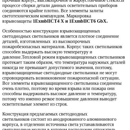
прочный корпус, высокопрочное и жароустойчивое стекло.В
процессе сборки детали данных осветительных приборов
соединяются крайне плотно. Все элементы залиты
светотехническим компаундом. Маркировка
взрывозащиты
1ЕхmbIICT4 X и 1ЕхmbIICT6 GbX.
Особенностью конструкции взрывозащищенных
светодиодных светильников является плотное соединение
деталей, изготовленных из высокопрочных
пожаробезопасных материалов. Корпус таких светильников
способен выдержать высокую температуру и
давление.Тепловой режим взрывозащищенных светильников
протекает таким образом, что температура наружных деталей
никогда не превышает допустимого значения, поэтому,
взрывозащищенные светодиодные светильники не могут
спровоцировать возникновение пожароопасной ситуации.
Все элементы взрывозащищенного светильника соединены
очень плотно, поэтому во время взрыва или пожара они
способны выдерживать высокое давление и температуру,
потому что именно резкое повышение давления выводит
осветительные элемент из строя.
Конструкция предлагаемых светодиодных
светильников состоит из анодированного алюминиевого
корпуса, в отделении источника света устанавливаются
светодиодные модули в котором расположен отражатель