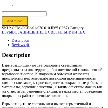
»
Светильник
светодиодный
Add to cart
взрывозащищенный
"Орион-
SKU:
ССМ-ССВз-01-070 010 IP65 (IP67)
Category:
Q
ВЗРЫВОЗАЩИЩЕННЫЕ СВЕТИЛЬНИКИ 1ЕX
70
1Ех"
Description
quantity
Reviews (0)
Description
Взрывозащищенные светодиодные светильники
предназначены для территорий и помещений с повышенной
взрывоопасностью. К подобным объектам относятся
предприятия нефтеперерабатывающей промышленности,
химические заводы, производящие лакокрасочные работы и
материалы, горючие вещества , к таким объектам можно так
же отнести заправочные станции, а также места проведения
подрывных работ и военные полигоны.
Взрывозащитные светильники имеют герметичный и