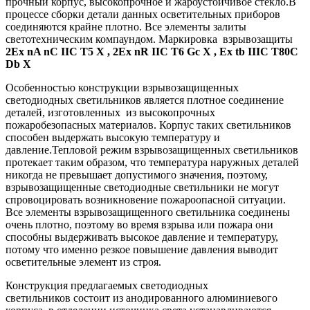
прочный корпус, высокопрочное и жароустойчивое стекло.В
процессе сборки детали данных осветительных приборов
соединяются крайне плотно. Все элементы залиты
светотехническим компаундом. Маркировка взрывозащиты
2Ех nA nC IIC T5 X , 2Ех nR IIC T6 Gc X , Ех tb IIIC T80C
Db X
Особенностью конструкции взрывозащищенных
светодиодных светильников является плотное соединение
деталей, изготовленных из высокопрочных
пожаробезопасных материалов. Корпус таких светильников
способен выдержать высокую температуру и
давление.Тепловой режим взрывозащищенных светильников
протекает таким образом, что температура наружных деталей
никогда не превышает допустимого значения, поэтому,
взрывозащищенные светодиодные светильники не могут
спровоцировать возникновение пожароопасной ситуации.
Все элементы взрывозащищенного светильника соединены
очень плотно, поэтому во время взрыва или пожара они
способны выдерживать высокое давление и температуру,
потому что именно резкое повышение давления выводит
осветительные элемент из строя.
Конструкция предлагаемых светодиодных
светильников состоит из анодированного алюминиевого