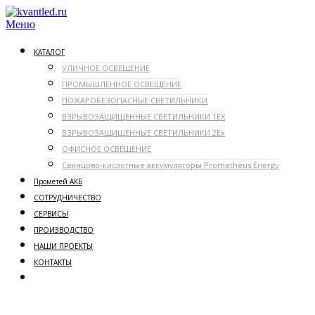
Перейти
к
Меню
содержимому
КАТАЛОГ
УЛИЧНОЕ ОСВЕЩЕНИЕ
ПРОМЫШЛЕННОЕ ОСВЕЩЕНИЕ
ПОЖАРОБЕЗОПАСНЫЕ СВЕТИЛЬНИКИ
ВЗРЫВОЗАЩИЩЕННЫЕ СВЕТИЛЬНИКИ 1ЕX
ВЗРЫВОЗАЩИЩЕННЫЕ СВЕТИЛЬНИКИ 2Ex
ОФИСНОЕ ОСВЕЩЕНИЕ
Свинцово-кислотные аккумуляторы Prometheus Energy
Прометей АКБ
СОТРУДНИЧЕСТВО
СЕРВИСЫ
ПРОИЗВОДСТВО
НАШИ ПРОЕКТЫ
КОНТАКТЫ