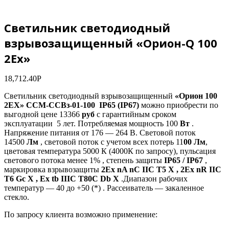
Светильник светодиодный
взрывозащищенный «Орион-Q 100
2Ех»
18,712.40
Р
Светильник светодиодный взрывозащищенный
«Орион 100
2ЕХ» ССМ-ССВз-01-100 IP65 (IP67)
можно приобрести по
выгодной цене 13366
руб
с гарантийным сроком
эксплуатации 5 лет. Потребляемая мощность 100
Вт
.
Напряжение питания от 176 — 264 В. Световой поток
14500
Лм
, световой поток с учетом всех потерь 11
00 Лм
,
цветовая температура 5000 К (4000К по запросу), пульсация
светового потока менее 1% , степень защиты
IP65 / IP67
,
маркировка взрывозащиты
2Ех nA nC IIC T5 X , 2Ех nR IIC
T6 Gc X , Ех tb IIIC T80C Db X
.Диапазон рабочих
температур — 40 до +50 (*) . Рассеиватель — закаленное
стекло.
По запросу клиента возможно применение: