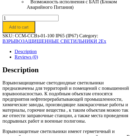
Возможность исполнения с БАП (Блоком
Аварийного Питания)
Светильник
светодиодный
Add to cart
взрывозащищенный
"Орион-
SKU:
ССМ-ССВз-01-100 IP65 (IP67)
Category:
Q
ВЗРЫВОЗАЩИЩЕННЫЕ СВЕТИЛЬНИКИ 2Ex
100
2Ех"
Description
quantity
Reviews (0)
Description
Взрывозащищенные светодиодные светильники
предназначены для территорий и помещений с повышенной
взрывоопасностью. К подобным объектам относятся
предприятия нефтеперерабатывающей промышленности,
химические заводы, производящие лакокрасочные работы и
материалы, горючие вещества , к таким объектам можно так
же отнести заправочные станции, а также места проведения
подрывных работ и военные полигоны.
Взрывозащитные светильники имеют герметичный и