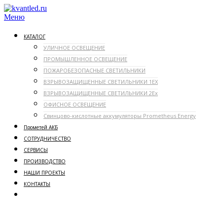
Перейти
к
Меню
содержимому
КАТАЛОГ
УЛИЧНОЕ ОСВЕЩЕНИЕ
ПРОМЫШЛЕННОЕ ОСВЕЩЕНИЕ
ПОЖАРОБЕЗОПАСНЫЕ СВЕТИЛЬНИКИ
ВЗРЫВОЗАЩИЩЕННЫЕ СВЕТИЛЬНИКИ 1ЕX
ВЗРЫВОЗАЩИЩЕННЫЕ СВЕТИЛЬНИКИ 2Ex
ОФИСНОЕ ОСВЕЩЕНИЕ
Свинцово-кислотные аккумуляторы Prometheus Energy
Прометей АКБ
СОТРУДНИЧЕСТВО
СЕРВИСЫ
ПРОИЗВОДСТВО
НАШИ ПРОЕКТЫ
КОНТАКТЫ