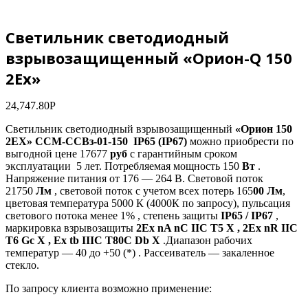
Светильник светодиодный
взрывозащищенный «Орион-Q 150
2Ех»
24,747.80
Р
Светильник светодиодный взрывозащищенный
«Орион 150
2ЕХ» ССМ-ССВз-01-150 IP65 (IP67)
можно приобрести по
выгодной цене 17677
руб
с гарантийным сроком
эксплуатации 5 лет. Потребляемая мощность 150
Вт
.
Напряжение питания от 176 — 264 В. Световой поток
21750
Лм
, световой поток с учетом всех потерь 165
00 Лм
,
цветовая температура 5000 К (4000К по запросу), пульсация
светового потока менее 1% , степень защиты
IP65 / IP67
,
маркировка взрывозащиты
2Ех nA nC IIC T5 X , 2Ех nR IIC
T6 Gc X , Ех tb IIIC T80C Db X
.Диапазон рабочих
температур — 40 до +50 (*) . Рассеиватель — закаленное
стекло.
По запросу клиента возможно применение: