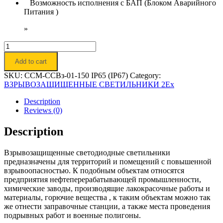
Возможность исполнения с БАП (Блоком Аварийного
Питания )
»
Светильник
светодиодный
Add to cart
взрывозащищенный
"Орион-
SKU:
ССМ-ССВз-01-150 IP65 (IP67)
Category:
Q
ВЗРЫВОЗАЩИЩЕННЫЕ СВЕТИЛЬНИКИ 2Ex
150
2Ех"
Description
quantity
Reviews (0)
Description
Взрывозащищенные светодиодные светильники
предназначены для территорий и помещений с повышенной
взрывоопасностью. К подобным объектам относятся
предприятия нефтеперерабатывающей промышленности,
химические заводы, производящие лакокрасочные работы и
материалы, горючие вещества , к таким объектам можно так
же отнести заправочные станции, а также места проведения
подрывных работ и военные полигоны.