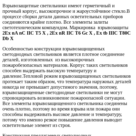
Взрывозащитные светильники имеют герметичный и
прочный корпус, высокопрочное и жароустойчивое стекло.В
процессе сборки детали данных осветительных приборов
соединяются крайне плотно. Все элементы залиты
светотехническим компаундом. Маркировка взрывозащиты
2Ех nA nC IIC T5 X , 2Ех nR IIC T6 Gc X , Ех tb IIIC T80C
Db X
Особенностью конструкции взрывозащищенных
светодиодных светильников является плотное соединение
деталей, изготовленных из высокопрочных
пожаробезопасных материалов. Корпус таких светильников
способен выдержать высокую температуру и
давление.Тепловой режим взрывозащищенных светильников
протекает таким образом, что температура наружных деталей
никогда не превышает допустимого значения, поэтому,
взрывозащищенные светодиодные светильники не могут
спровоцировать возникновение пожароопасной ситуации.
Все элементы взрывозащищенного светильника соединены
очень плотно, поэтому во время взрыва или пожара они
способны выдерживать высокое давление и температуру,
потому что именно резкое повышение давления выводит
осветительные элемент из строя.
Конструкция предлагаемых светодиодных