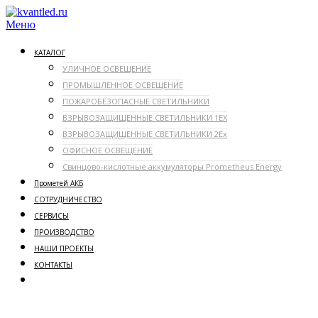
Перейти
к
Меню
содержимому
КАТАЛОГ
УЛИЧНОЕ ОСВЕЩЕНИЕ
ПРОМЫШЛЕННОЕ ОСВЕЩЕНИЕ
ПОЖАРОБЕЗОПАСНЫЕ СВЕТИЛЬНИКИ
ВЗРЫВОЗАЩИЩЕННЫЕ СВЕТИЛЬНИКИ 1ЕX
ВЗРЫВОЗАЩИЩЕННЫЕ СВЕТИЛЬНИКИ 2Ex
ОФИСНОЕ ОСВЕЩЕНИЕ
Свинцово-кислотные аккумуляторы Prometheus Energy
Прометей АКБ
СОТРУДНИЧЕСТВО
СЕРВИСЫ
ПРОИЗВОДСТВО
НАШИ ПРОЕКТЫ
КОНТАКТЫ