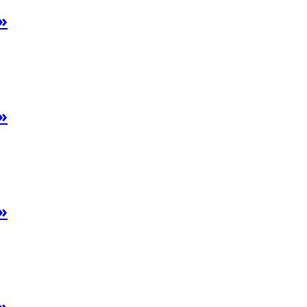
»
»
»
»