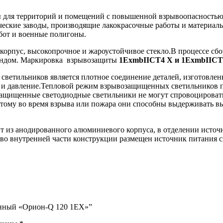
для территорий и помещений с повышенной взрывоопасностью.
кие заводы, производящие лакокрасочные работы и материалы, 
бот и военные полигоны.
рпус, высокопрочное и жароустойчивое стекло.В процессе сбо
аундом. Маркировка взрывозащиты
1ЕхmbIICT4 X и 1ЕхmbIICT
ветильников является плотное соединение деталей, изготовле
 и давление.Тепловой режим взрывозащищенных светильников пр
озащищенные светодиодные светильники не могут спровоцироват
ому во время взрыва или пожара они способны выдерживать выс
т из анодированного алюминиевого корпуса, в отделении источн
, во внутренней части конструкции размещен источник питания 
щенный «Орион-Q 120 1ЕХ»”