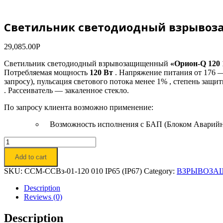
Светильник светодиодный взрывоз
29,085.00
Р
Светильник светодиодный взрывозащищенный
«Орион-Q 120
Потребляемая мощность
120 Вт
. Напряжение питания от 176 
запросу), пульсация светового потока менее 1% , степень защи
. Рассеиватель — закаленное стекло.
По запросу клиента возможно применение:
Возможность исполнения с БАП (Блоком Аварийн
Светильник
светодиодный
Add to cart
взрывозащищенный
«Орион-
SKU:
ССМ-ССВз-01-120 010 IP65 (IP67)
Category:
ВЗРЫВОЗА
Q
120
Description
1ЕХ»
Reviews (0)
quantity
Description