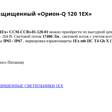
ащищенный «Орион-Q 120 1ЕХ»
 1Ех»
ССМ-ССВз-01-120-01
можно приобрести по выгодной це
— 264 В. Световой поток
17400 Лм
, световой поток с учетом все
ты
IP65 / IP67
, маркировка взрывозащиты
1Ех mb IIC T4 Gb X (
ого Питания)
ЩИЩЕННЫЕ СВЕТИЛЬНИКИ 1ЕX