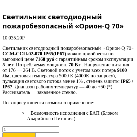
Светильник светодиодный
пожаробезопасный «Орион-Q 70»
10,035.20
Р
Светильник светодиодный пожаробезопасный «Орион-Q 70»
ССМ-ССП-02-070 IP65(IP67)
можно приобрести по
выгодной цене
7168
руб
с гарантийным сроком эксплуатации
5 лет
. Потребляемая мощность
70 Вт
. Напряжение питания
от 176 — 264 В. Световой поток с учетом всех потерь
9100
Лм
, цветовая температура 5000 К (4000К по запросу),
пульсация светового потока менее 1% , степень защиты
IP65 /
IP67
.Диапазон рабочих температур — 40 до +50 (*) .
Рассеиватель — закаленное стекло.
По запросу клиента возможно применение:
Возможность исполнения с БАП (Блоком
Аварийного Питания )
Светильник
светодиодный