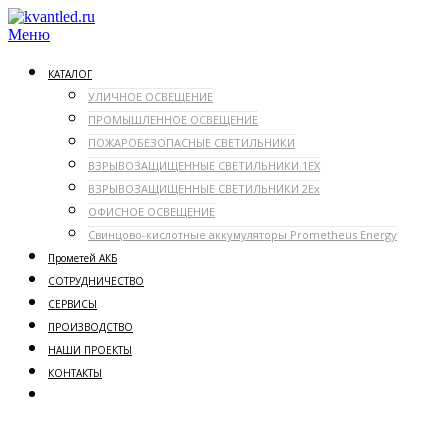
Перейти
к
Меню
содержимому
КАТАЛОГ
УЛИЧНОЕ ОСВЕЩЕНИЕ
ПРОМЫШЛЕННОЕ ОСВЕЩЕНИЕ
ПОЖАРОБЕЗОПАСНЫЕ СВЕТИЛЬНИКИ
ВЗРЫВОЗАЩИЩЕННЫЕ СВЕТИЛЬНИКИ 1ЕX
ВЗРЫВОЗАЩИЩЕННЫЕ СВЕТИЛЬНИКИ 2Ex
ОФИСНОЕ ОСВЕЩЕНИЕ
Свинцово-кислотные аккумуляторы Prometheus Energy
Прометей АКБ
СОТРУДНИЧЕСТВО
СЕРВИСЫ
ПРОИЗВОДСТВО
НАШИ ПРОЕКТЫ
КОНТАКТЫ