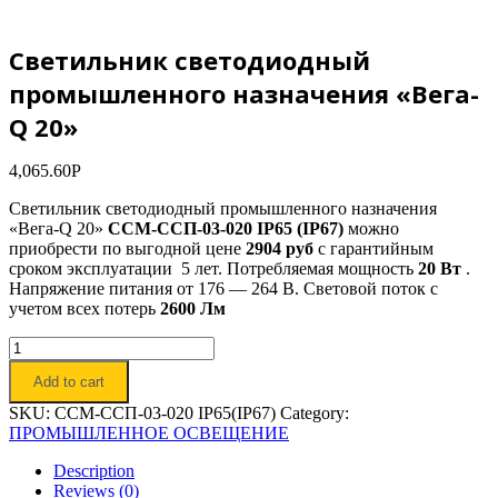
Светильник светодиодный
промышленного назначения «Вега-
Q 20»
4,065.60
Р
Светильник светодиодный промышленного назначения
«Вега-Q 20»
ССМ-ССП-03-020 IP65 (IP67)
можно
приобрести по выгодной цене
2904 руб
с гарантийным
сроком эксплуатации 5 лет. Потребляемая мощность
20 Вт
.
Напряжение питания от 176 — 264 В. Световой поток с
учетом всех потерь
2600 Лм
Светильник
светодиодный
Add to cart
промышленного
назначения
SKU:
ССМ-ССП-03-020 IP65(IP67)
Category:
«Вега-
ПРОМЫШЛЕННОЕ ОСВЕЩЕНИЕ
Q
20»
Description
quantity
Reviews (0)