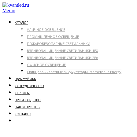
Перейти
к
Меню
содержимому
КАТАЛОГ
УЛИЧНОЕ ОСВЕЩЕНИЕ
ПРОМЫШЛЕННОЕ ОСВЕЩЕНИЕ
ПОЖАРОБЕЗОПАСНЫЕ СВЕТИЛЬНИКИ
ВЗРЫВОЗАЩИЩЕННЫЕ СВЕТИЛЬНИКИ 1ЕX
ВЗРЫВОЗАЩИЩЕННЫЕ СВЕТИЛЬНИКИ 2Ex
ОФИСНОЕ ОСВЕЩЕНИЕ
Свинцово-кислотные аккумуляторы Prometheus Energy
Прометей АКБ
СОТРУДНИЧЕСТВО
СЕРВИСЫ
ПРОИЗВОДСТВО
НАШИ ПРОЕКТЫ
КОНТАКТЫ