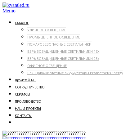
Перейти
к
Меню
содержимому
КАТАЛОГ
УЛИЧНОЕ ОСВЕЩЕНИЕ
ПРОМЫШЛЕННОЕ ОСВЕЩЕНИЕ
ПОЖАРОБЕЗОПАСНЫЕ СВЕТИЛЬНИКИ
ВЗРЫВОЗАЩИЩЕННЫЕ СВЕТИЛЬНИКИ 1ЕX
ВЗРЫВОЗАЩИЩЕННЫЕ СВЕТИЛЬНИКИ 2Ex
ОФИСНОЕ ОСВЕЩЕНИЕ
Свинцово-кислотные аккумуляторы Prometheus Energy
Прометей АКБ
СОТРУДНИЧЕСТВО
СЕРВИСЫ
ПРОИЗВОДСТВО
НАШИ ПРОЕКТЫ
КОНТАКТЫ