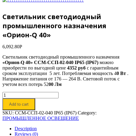
Светильник светодиодный
промышленного назначения
«Орион-Q 40»
6,092.80
Р
Светильник светодиодный промышленного назначения
«Орион-Q 40» ССМ-ССП-02-040 IP65 (IP67)
можно
приобрести по выгодной цене
4352 руб
с гарантийным
сроком эксплуатации 5 лет. Потребляемая мощность 4
0 Вт
.
Напряжение питания от 176 — 264 В. Световой поток с
учетом всех потерь 52
00 Лм
Светильник
светодиодный
Add to cart
промышленного
назначения
SKU:
ССМ-ССП-02-040 IP65 (IP67)
Category:
«Орион-
ПРОМЫШЛЕННОЕ ОСВЕЩЕНИЕ
Q
40»
Description
quantity
Reviews (0)